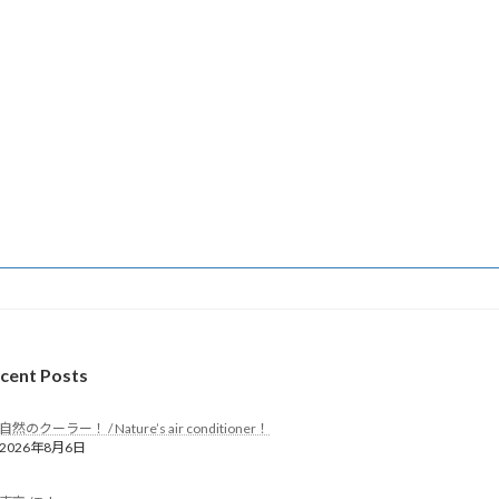
cent Posts
自然のクーラー！ / Nature’s air conditioner！
2026年8月6日