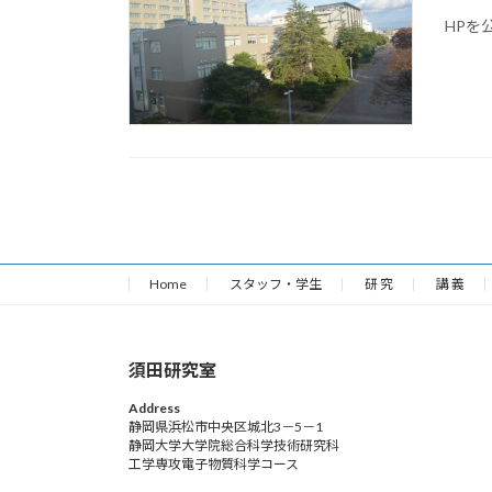
HPを
Home
スタッフ・学生
研 究
講 義
須田研究室
Address
静岡県浜松市中央区城北3－5－1
静岡大学大学院総合科学技術研究科
工学専攻電子物質科学コース