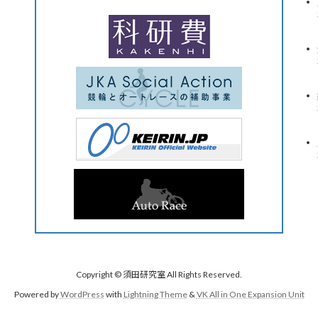
Copyright © 須田研究室 All Rights Reserved.
Powered by
WordPress
with
Lightning Theme
&
VK All in One Expansion Unit