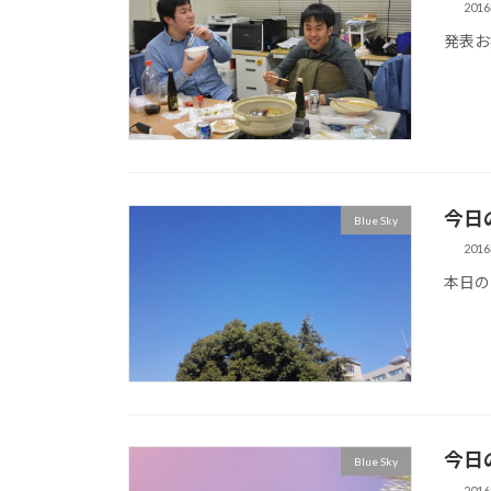
201
発表お
今日のB
Blue Sky
201
本日の 
今日のB
Blue Sky
201