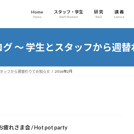
Home
スタッフ・学生
研 究
講 義
Home
Staff/Student
R&D
Lecture
グ ～ 学生とスタッフから週
スタッフから週替わりでお知らせ
2016年2月
疲れさま会 / Hot pot party