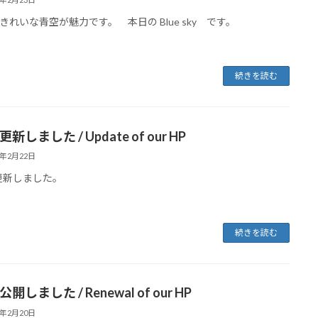
きれいな青空が魅力です。 本日の Blue sky です。
続きを読む
更新しました / Update of our HP
6年2月22日
更新しました。
続きを読む
開しました / Renewal of our HP
6年2月20日