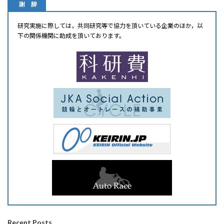
謝 辞
研究実施に際しては，共同研究等で協力を頂いている企業のほか，以
下の関係機関に助成を頂いております。
Recent Posts