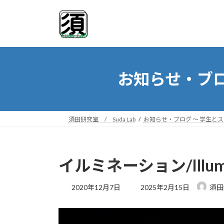
コ
ナ
ン
ビ
テ
ゲ
ン
ー
ツ
シ
へ
ョ
お知らせ・ブロ
ス
ン
キ
に
ッ
移
プ
動
須田研究室 / Suda Lab
お知らせ・ブログ ～ 学生と
イルミネーション/Illumin
最
2020年12月7日
2025年2月15日
須田
終
更
新