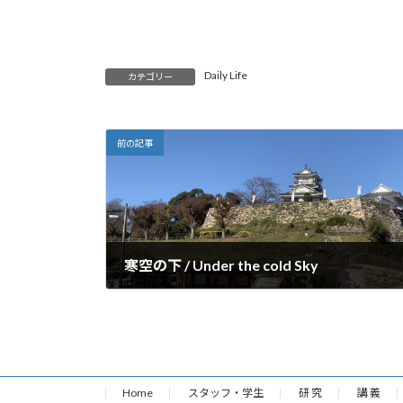
Daily Life
カテゴリー
前の記事
寒空の下 / Under the cold Sky
2020年12月4日
Home
スタッフ・学生
研 究
講 義