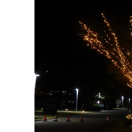
日
時
: