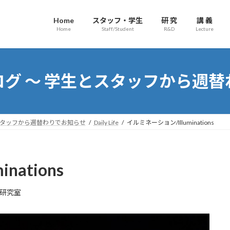
Home
スタッフ・学生
研 究
講 義
Home
Staff/Student
R&D
Lecture
グ ～ 学生とスタッフから週
スタッフから週替わりでお知らせ
Daily Life
イルミネーション/Illuminations
ations
研究室